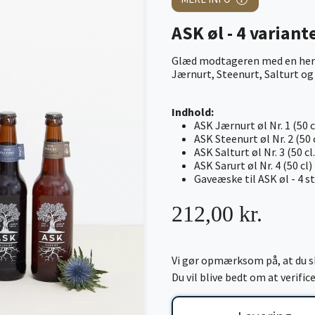
ASK øl - 4 variant
Glæd modtageren med en herlig
Jærnurt, Steenurt, Salturt og
Indhold:
ASK Jærnurt øl Nr. 1 (50 c
ASK Steenurt øl Nr. 2 (50 
ASK Salturt øl Nr. 3 (50 cl.
ASK Sarurt øl Nr. 4 (50 cl)
Gaveæske til ASK øl - 4 s
212,00 kr.
Vi gør opmærksom på, at du sk
Du vil blive bedt om at verifi