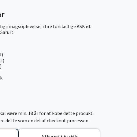
er
 smagsoplevelse, i fire forskellige ASK øl:
 Sarurt.
l)
cl)
)
tk
al være min. 18 år for at købe dette produkt.
cere dette som en del af checkout processen.