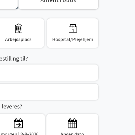
Afhent i butik
Arbejdsplads
Hospital/Plejehjem
tilling til?
n leveres?
I morgen
| 8-8-2026
Anden dato